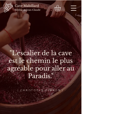
Cave Mabillard
Vérène et Jean-Claude
"L'escalier de la cave
est le chemin le plus
agréable pour aller au
Paradis."
| CHRISTOPHE OZANON |